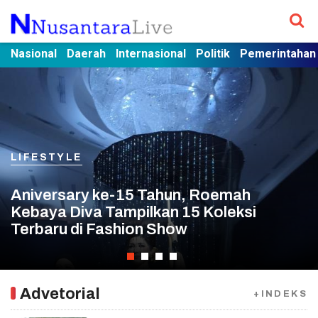
Nasional
Daerah
Internasional
Politik
Pemerintahan
DAERAH
LIFESTYLE
PROVINSI RIAU
PROVINSI RIAU
Kapolres Bengkalis AKBP Indra
Aniversary ke-15 Tahun, Roemah
Wijatmiko,S.I.K Terima Penghargaan Di
MAHASISWA KKN UIN SUSKA RIAU
Kebaya Diva Tampilkan 15 Koleksi
Hari Anak Nasional Dari Pemerintah
MEMPERINGATI 1 MUHARRAM 1444 H
ABTI Lakukan Sosialisasi Olahraga Bola
Terbaru di Fashion Show
Kabupaten Bengkalis
DI DESA LUBUK MAS
Tangan
Advetorial
+INDEKS